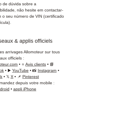
amento (Fedex /
 de dúvida sobre a
+Nagel / DB Schenker)
bilidade, não hesite em contactar-
iço ao cliente reativo por
 o seu número de VIN (certificado
ícula).
App
isa de um conselho ?
eaux & applis officiels
cte-nos no
+33 6 38 71 66 54
App disponível) — Segunda
les arrivages Allomoteur sur tous
a, 9h-18h.
ux officiels :
oteur.com
• ⭐
Avis clients
• 📘
ok
• ▶️
YouTube
• 📸
Instagram
•
ok
• 𝕏
X
• 📌
Pinterest
andez depuis votre mobile :
ndroid
•
appli iPhone