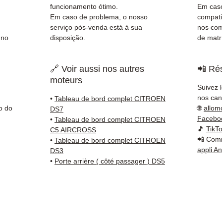
rastre
funcionamento ótimo.
Em caso
Kuehne
Em caso de problema, o nosso
compati
✅ Serv
serviço pós-venda está à sua
nos com
 no
disposição.
de matr
Whats
📞
Prec
🔗 Voir aussi nos autres
📲 Rés
Conta
moteurs
(Whats
Suivez 
a Sext
nos cana
•
Tableau de bord complet CITROEN
o do
🌐
allom
DS7
Facebo
•
Tableau de bord complet CITROEN
🎵
TikT
C5 AIRCROSS
📲 Comm
•
Tableau de bord complet CITROEN
appli A
DS3
•
Porte arrière ( côté passager ) DS5