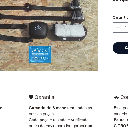
Quanti
⭐ Porq
?
Especi
A
caixas
segun
propõe
de
50 
mecâni
e ent
a Fran
🛡️ Garantia
🚗 Co
✅ Peça
 e
Garantia de 3 meses
em todas as
Esta pe
antes 
nossas peças.
modelo
✅ Gara
Cada peça é testada e verificada
Painel
✅ Entr
antes do envio para lhe garantir um
CITROE