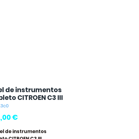
el de instrumentos
leto CITROEN C3 III
-23c0
Preço
,00 €
nel de instrumentos
to CITROEN C3 III