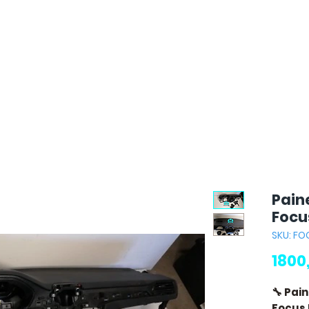
Pain
Focu
SKU: F
1800
🔧 Pai
Focus 