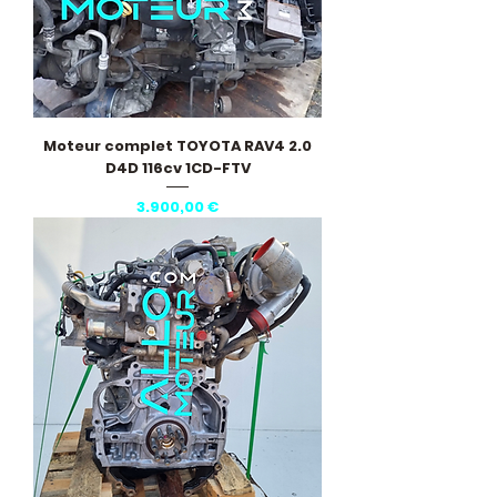
Moteur complet TOYOTA RAV4 2.0
D4D 116cv 1CD-FTV
Pris
3.900,00 €