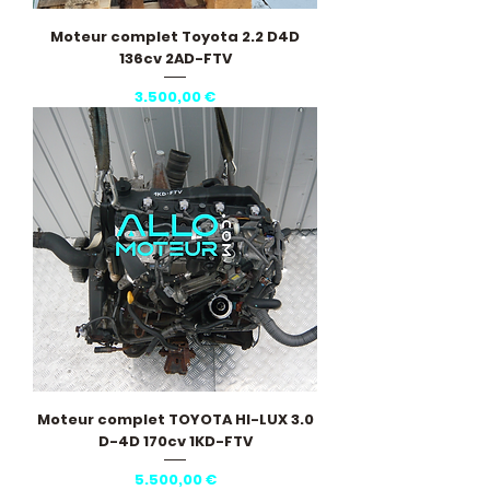
Moteur complet Toyota 2.2 D4D
136cv 2AD-FTV
Pris
3.500,00 €
Moteur complet TOYOTA HI-LUX 3.0
D-4D 170cv 1KD-FTV
Pris
5.500,00 €