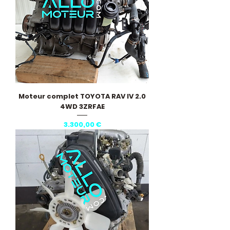
Moteur complet TOYOTA RAV IV 2.0
4WD 3ZRFAE
Pris
3.300,00 €