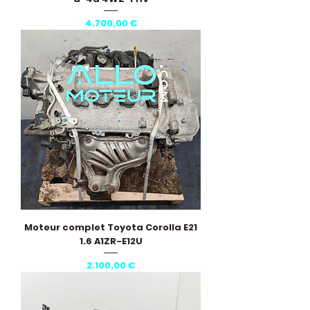
Pris
4.700,00 €
Moteur complet Toyota Corolla E21
1.6 A1ZR-E12U
Pris
2.100,00 €