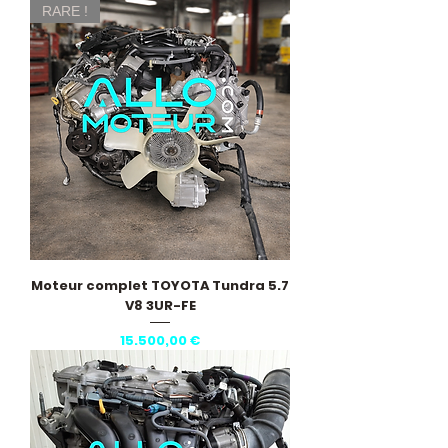
RARE !
Moteur complet TOYOTA Tundra 5.7
V8 3UR-FE
Pris
15.500,00 €