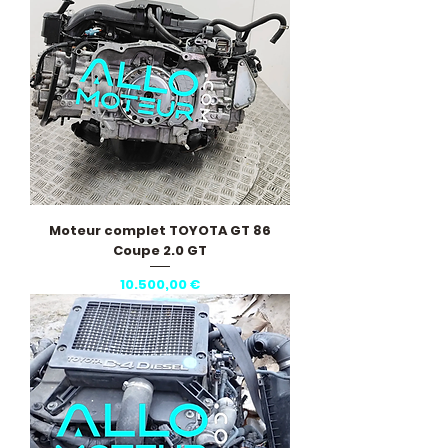
Moteur complet TOYOTA GT 86
Coupe 2.0 GT
Pris
10.500,00 €