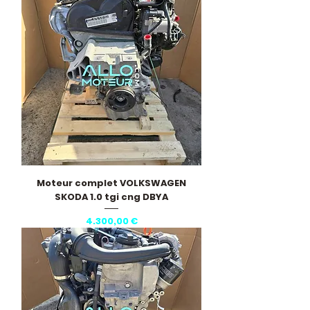
Moteur complet VOLKSWAGEN
SKODA 1.0 tgi cng DBYA
Pris
4.300,00 €