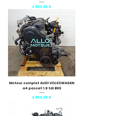
Pris
2.900,00 €
Moteur complet AUDI VOLKSWAGEN
a4 passat 1.9 tdi BKE
Pris
2.800,00 €