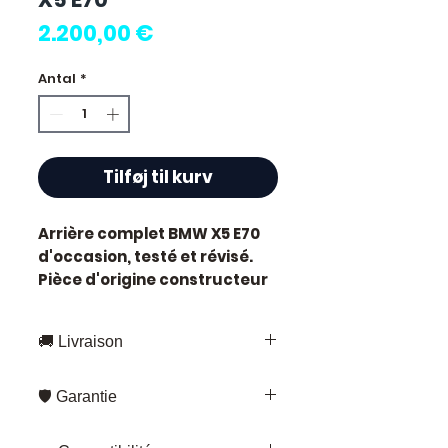
Pris
2.200,00 €
Antal
*
Tilføj til kurv
Arrière complet BMW X5 E70
d'occasion, testé et révisé.
Pièce d'origine constructeur
BMW, référence moteur
E70
.
Caractéristiques techniques
🚚 Livraison
:
Kilométrage :
71 000 km
Livraison rapide partout en France
Marque :
BMW
🛡️ Garantie
et en Europe
Référence constructeur :
Fedex – pour les envois standards
Garantie 3 mois
sur toutes nos
E70
Kuehne+Nagel – pour les pièces