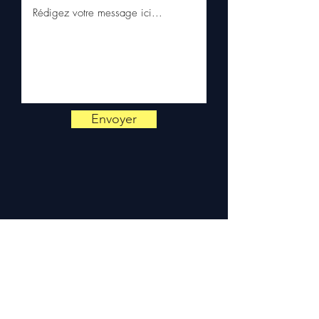
Expédition en 5 à 7 jours
ouvrés en France
métropolitaine, livraison
gratuite sur palette
sécurisée. Expédition en
Europe (Belgique, Suisse,
Allemagne, Italie, Espagne,
Pays-Bas, Portugal) sur
Envoyer
devis. Garantie 3 mois pièces
— montage par professionnel
obligatoire.
Contact :
📞 +33 6 38 71 66 54
(WhatsApp) — 📧
contact@allomoteur.com