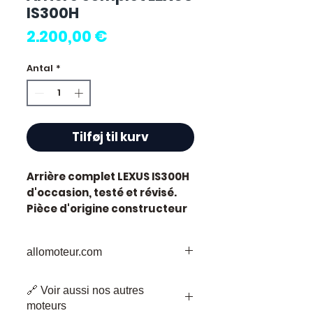
IS300H
Pris
2.200,00 €
Antal
*
Tilføj til kurv
Arrière complet LEXUS IS300H
d'occasion, testé et révisé.
Pièce d'origine constructeur
Lexus, référence moteur
IS300H
.
allomoteur.com
Caractéristiques techniques
:
Votre
Destination
de Confiance pour
Kilométrage :
81 000 km
🔗 Voir aussi nos autres
les Pièces de Moteur d'Occasion
Marque :
Lexus
moteurs
Bienvenue chez Allomoteur.com,