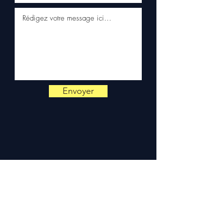
+33 6 38 71 66 54
pour toute
vérification.
Livraison & garantie :
Expédition en 5 à 7 jours
ouvrés en France
métropolitaine, livraison
gratuite sur palette
sécurisée. Expédition en
Europe (Belgique, Suisse,
Envoyer
Allemagne, Italie, Espagne,
Pays-Bas, Portugal) sur
devis. Garantie 3 mois pièces
— montage par professionnel
obligatoire.
Contact :
📞 +33 6 38 71 66 54
(WhatsApp) — 📧
contact@allomoteur.com