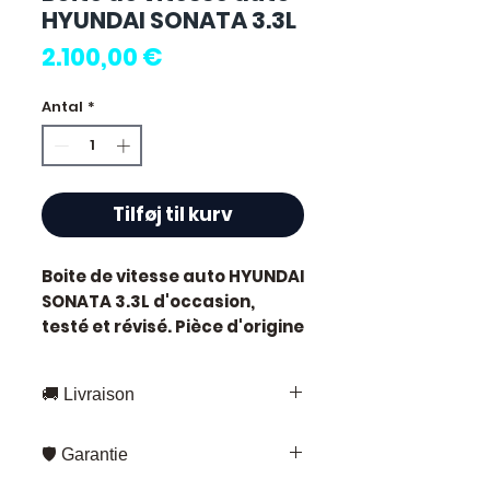
HYUNDAI SONATA 3.3L
Pris
2.100,00 €
Antal
*
Tilføj til kurv
Boite de vitesse auto HYUNDAI
SONATA 3.3L
d'occasion,
testé et révisé. Pièce d'origine
constructeur Hyundai.
Caractéristiques techniques
🚚 Livraison
:
Kilométrage :
75 000 km
Livraison rapide partout en France
Marque :
Hyundai
🛡️ Garantie
et en Europe
État :
Occasion testée,
Fedex – pour les envois standards