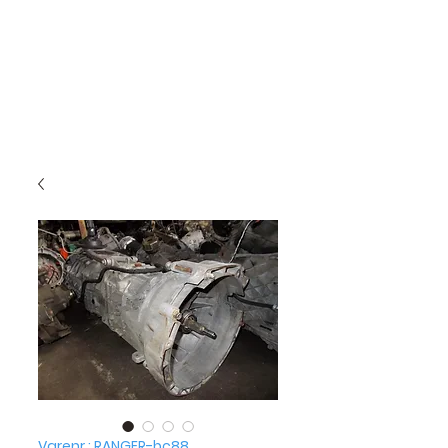
Varenr.: RANGER-bc88