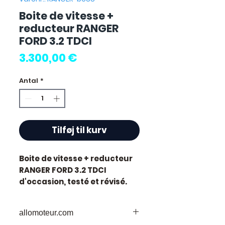
Boite de vitesse +
reducteur RANGER
FORD 3.2 TDCI
Pris
3.300,00 €
Antal
*
Tilføj til kurv
Boite de vitesse + reducteur
RANGER FORD 3.2 TDCI
d'occasion, testé et révisé.
Pièce d'origine constructeur
Ford. Cylindrée 3.2L.
allomoteur.com
Motorisation diesel.