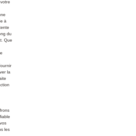
 votre
une
le à
tente
long du
at. Que
de
ournir
ver la
aite
action
frons
fiable
 vos
s les