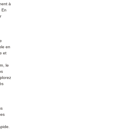
ment à
. En
r
e
ble en
e et
m, le
os
plorez
ès
us
ces
apide.