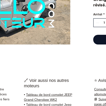
révisé.
constr
Antal
*
Caract
Kilo
Mar
État 
ava
Gara
Quand 
Jeep ?
ou un 
pièce 
soluti
Compat
🔗 Voir aussi nos autres
⭐ Avis
vérifi
moteurs
sur vo
tre
Consult
direct
ièces
allomot
•
Tableau de bord complet JEEP
Jeep. 
 fiers
📘
Suiv
Grand Cherokee WK2
reste 
page of
•
Tableau de bord complet Jeep