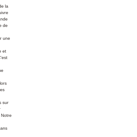
de la
uivre
ande
e de
ir une
e et
'est
ue
lors
des
s sur
r
 Notre
sans