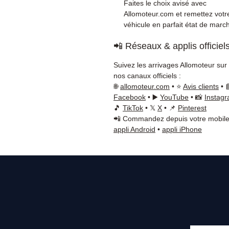
Faites le choix avisé avec
Allomoteur.com et remettez votr
véhicule en parfait état de marc
📲 Réseaux & applis officiel
Suivez les arrivages Allomoteur sur
nos canaux officiels :
🌐
allomoteur.com
• ⭐
Avis clients
• 
Facebook
• ▶️
YouTube
• 📸
Instag
🎵
TikTok
• 𝕏
X
• 📌
Pinterest
📲 Commandez depuis votre mobile
appli Android
•
appli iPhone