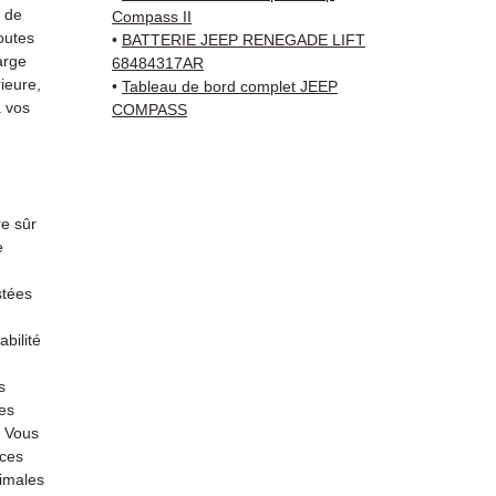
+33 6 3
s de
Compass II
vérific
outes
•
BATTERIE JEEP RENEGADE LIFT
Livrais
arge
68484317AR
ieure,
5 à 7 
•
Tableau de bord complet JEEP
 vos
COMPASS
métrop
sur pa
en Eur
Allema
Bas, P
e sûr
3 mois
e
profes
Contac
stées
(Whats
bilité
conta
s
es
. Vous
èces
timales