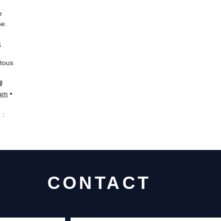
e
he.
s
 tous
📘
ram
•
 :
CONTACT