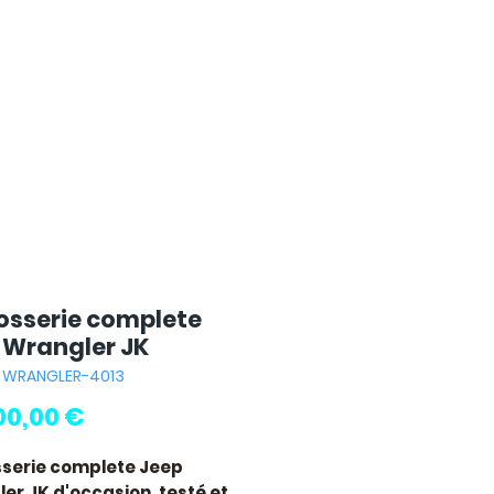
osserie complete
 Wrangler JK
: WRANGLER-4013
Pris
00,00 €
serie complete Jeep
er JK
d'occasion, testé et