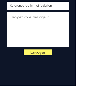
Expédition en 5 à 7 jours
ouvrés en France
métropolitaine, livraison
gratuite sur palette
sécurisée. Expédition en
Europe (Belgique, Suisse,
Allemagne, Italie, Espagne,
Pays-Bas, Portugal) sur
devis. Garantie 3 mois pièces
— montage par professionnel
Envoyer
obligatoire.
Contact :
📞 +33 6 38 71 66 54
(WhatsApp) — 📧
contact@allomoteur.com