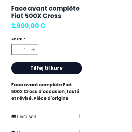
Face avant complète
Fiat 500X Cross
Pris
2.900,00 €
Antal
*
Tilføj til kurv
Face avant complète Fiat
500X Cross
d'occasion, testé
et révisé. Pièce d'origine
constructeur Fiat.
Caractéristiques techniques
🚚 Livraison
:
Kilométrage :
75 000 km
Livraison rapide partout en France