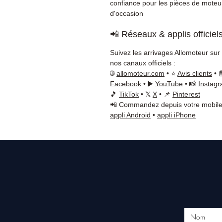
confiance pour les pièces de moteu
d'occasion
📲 Réseaux & applis officiel
Suivez les arrivages Allomoteur sur
nos canaux officiels :
🌐
allomoteur.com
• ⭐
Avis clients
• 
Facebook
• ▶️
YouTube
• 📸
Instag
🎵
TikTok
• 𝕏
X
• 📌
Pinterest
📲 Commandez depuis votre mobile
appli Android
•
appli iPhone