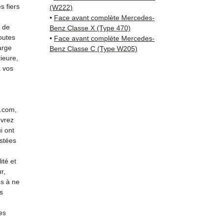
+33 6 3
 fiers
(W222)
vérific
•
Face avant complète Mercedes-
Livrais
s de
Benz Classe X (Type 470)
outes
5 à 7 
•
Face avant complète Mercedes-
arge
Benz Classe C (Type W205)
métrop
ieure,
sur pa
 vos
en Eur
Allema
Bas, P
3 mois
r.com,
profes
evrez
Contac
i ont
(Whats
stées
conta
ité et
r,
s à ne
s
es