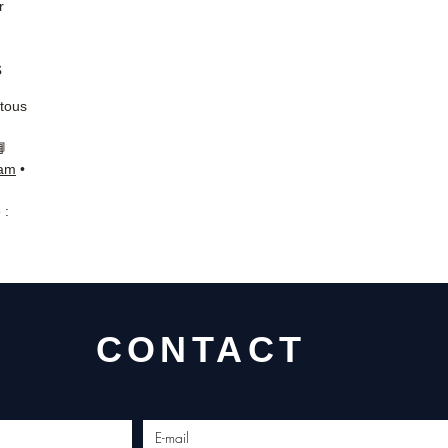
r
s
 tous
📘
ram
•
 :
CONTACT