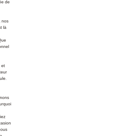
ée de
à nos
t là
 Que
onnel
 et
teur
ule.
enons
urquoi
iez
casion
nous
la