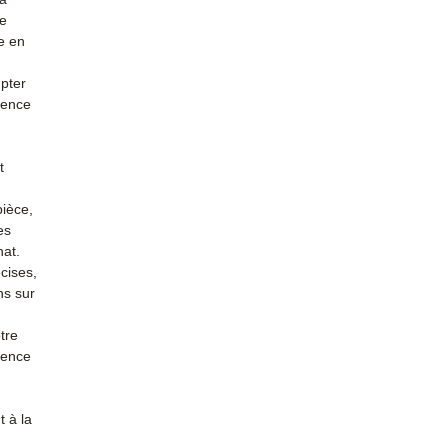
re
e en
mpter
ience
t
pièce,
es
hat.
cises,
ns sur
tre
rience
 à la