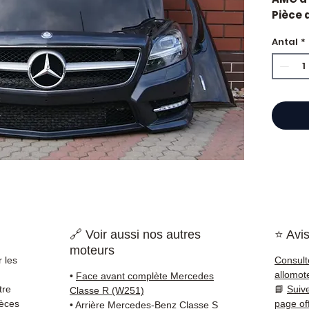
Pièce 
Merce
Antal
*
Caract
Kilo
Mar
État 
ava
Gara
Quand 
Merce
usure 
une pi
la sol
Compat
🔗 Voir aussi nos autres
⭐ Avis
vérifi
moteurs
sur vo
 les
Consult
direct
allomot
•
Face avant complète Mercedes
Merced
tre
📘
Suiv
Classe R (W251)
reste 
ièces
page of
•
Arrière Mercedes-Benz Classe S