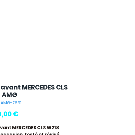
 avant MERCEDES CLS
8 AMG
: AMG-7631
Pris
0,00 €
vant MERCEDES CLS W218
occasion, testé et révisé.