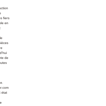
uction
s
s fiers
ble en
t
le
pièces
re
d'hui
ète de
outes
de.
ur.com
 état
de