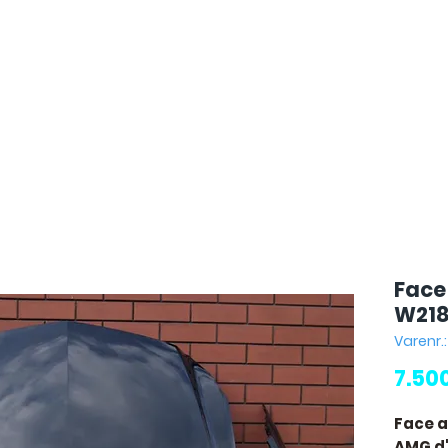
Face
W21
Varenr.
7.50
Face a
AMG
d'