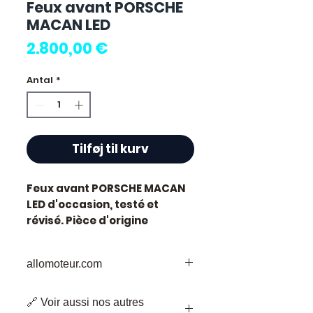
Feux avant PORSCHE
MACAN LED
Pris
2.800,00 €
Antal
*
Tilføj til kurv
Feux avant PORSCHE MACAN
LED
d'occasion, testé et
révisé. Pièce d'origine
constructeur Porsche.
Caractéristiques techniques
allomoteur.com
:
Kilométrage :
68 000 km
Votre
Destination
de Confiance pour
Marque :
Porsche
🔗 Voir aussi nos autres
les Pièces de Moteur d'Occasion