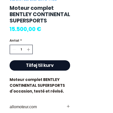
Moteur complet
BENTLEY CONTINENTAL
SUPERSPORTS
Pris
15.500,00 €
Antal
*
Tilføj til kurv
Moteur complet BENTLEY
CONTINENTAL SUPERSPORTS
d'occasion, testé et révisé.
Pièce d'origine constructeur
Bentley.
allomoteur.com
Caractéristiques techniques