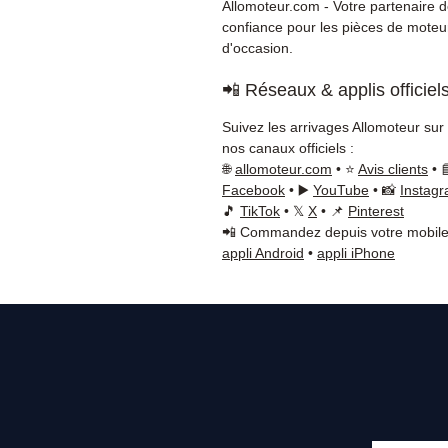
Allomoteur.com - Votre partenaire 
confiance pour les pièces de moteu
d'occasion.
📲 Réseaux & applis officiel
Suivez les arrivages Allomoteur sur
nos canaux officiels :
🌐
allomoteur.com
• ⭐
Avis clients
• 
Facebook
• ▶️
YouTube
• 📸
Instag
🎵
TikTok
• 𝕏
X
• 📌
Pinterest
📲 Commandez depuis votre mobile
appli Android
•
appli iPhone