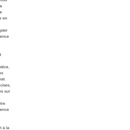
la
re
e en
mpter
ience
t
pièce,
es
hat.
cises,
ns sur
tre
rience
 à la