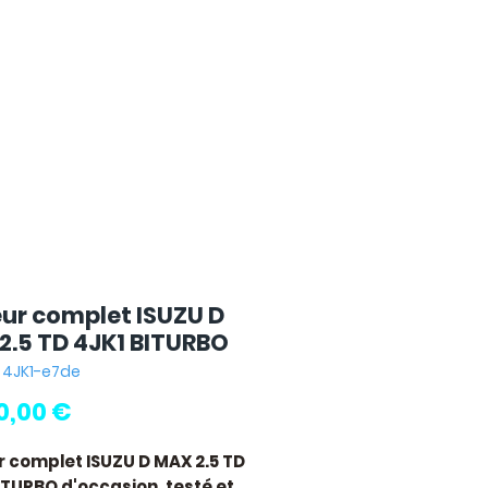
ur complet ISUZU D
2.5 TD 4JK1 BITURBO
: 4JK1-e7de
Pris
00,00 €
 complet ISUZU D MAX 2.5 TD
ITURBO
d'occasion, testé et