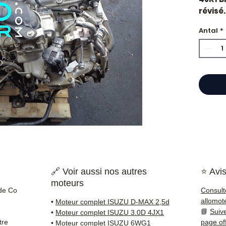
révisé.
constr
Antal
*
Motori
Caract
Kilo
Mar
Cyli
Car
État 
ava
Gara
Quand 
?
Casse
impor
🔗 Voir aussi nos autres
⭐ Avis
d'huil
moteurs
voyan
 de Co
Consult
simple
allomot
•
Moteur complet ISUZU D-MAX 2,5d
supéri
📘
Suiv
•
Moteur complet ISUZU 3.0D 4JX1
standa
tre
page of
•
Moteur complet ISUZU 6WG1