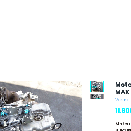
Mote
MAX 
Varenr.
11.9
Moteur
4JK1 B