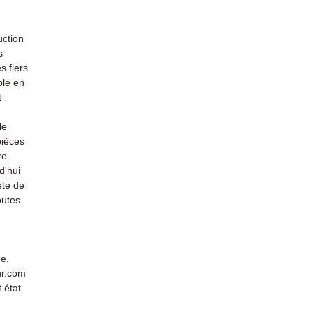
uction
s
s fiers
ble en
t
le
pièces
re
d'hui
ète de
outes
de.
ur.com
 état