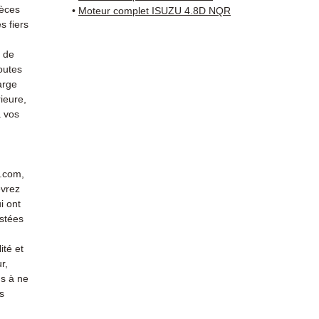
Compat
ièces
•
Moteur complet ISUZU 4.8D NQR
vérifi
 fiers
sur vo
s de
direct
outes
Isuzu.
arge
reste 
ieure,
+33 6 3
 vos
vérific
Livrais
5 à 7 
métrop
r.com,
sur pa
evrez
en Eur
i ont
stées
Allema
Bas, P
ité et
3 mois
r,
profes
s à ne
Contac
s
(Whats
conta