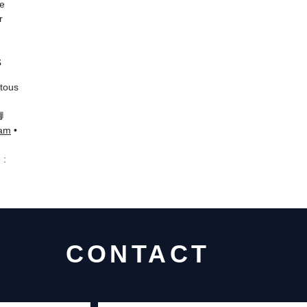
de
r
s
 tous
📘
ram
•
 :
CONTACT