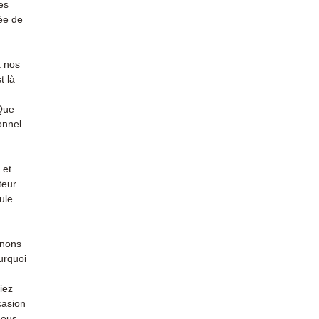
es
ée de
à nos
t là
 Que
onnel
 et
teur
ule.
enons
urquoi
iez
casion
nous