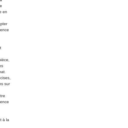
re
e en
mpter
ience
t
pièce,
es
hat.
cises,
ns sur
tre
rience
 à la