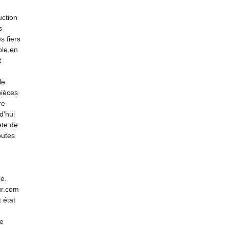
uction
s
s fiers
ble en
t
le
pièces
re
d'hui
ète de
outes
de.
ur.com
 état
de