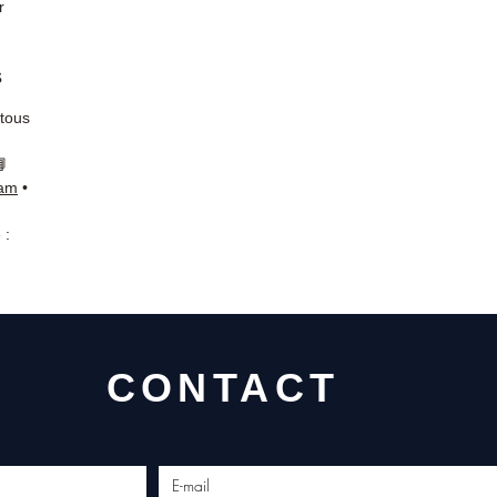
r
s
 tous
📘
ram
•
 :
CONTACT