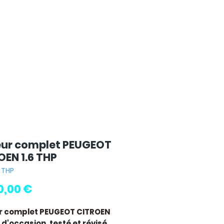
ur complet PEUGEOT
OEN 1.6 THP
: THP
Pris
0,00 €
r complet PEUGEOT CITROEN
d'occasion, testé et révisé.