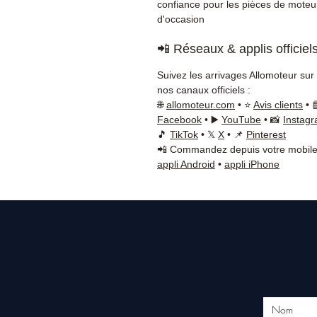
confiance pour les pièces de moteu
d'occasion
📲 Réseaux & applis officiel
Suivez les arrivages Allomoteur sur
nos canaux officiels :
🌐
allomoteur.com
• ⭐
Avis clients
• 
Facebook
• ▶️
YouTube
• 📸
Instag
🎵
TikTok
• 𝕏
X
• 📌
Pinterest
📲 Commandez depuis votre mobile
appli Android
•
appli iPhone