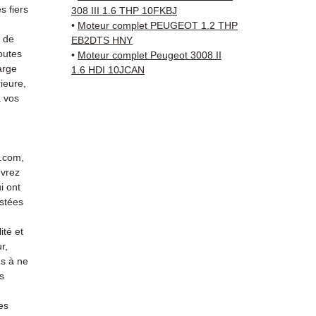
sur vo
 fiers
308 III 1.6 THP 10FKBJ
direct
•
Moteur complet PEUGEOT 1.2 THP
Citroe
s de
EB2DTS HNY
outes
reste 
•
Moteur complet Peugeot 3008 II
arge
1.6 HDI 10JCAN
+33 6 3
ieure,
vérific
 vos
Livrais
5 à 7 
métrop
sur pa
r.com,
en Eur
evrez
Allema
i ont
Bas, P
stées
3 mois
ité et
profes
r,
Contac
s à ne
(Whats
s
conta
es