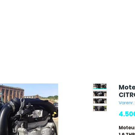
Mote
CITR
Varenr.
4.50
Moteu
1.6 THP