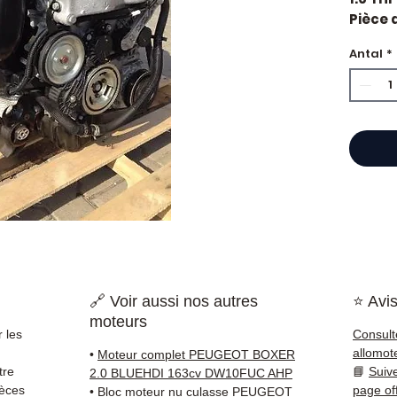
Pièce 
Citroen
Antal
*
Caract
Kilo
Mar
Cyli
État 
ava
Gara
Quand
Citroe
impor
d'huil
voyan
🔗 Voir aussi nos autres
⭐ Avis
simple
moteurs
supéri
 les
Consult
standa
allomot
•
Moteur complet PEUGEOT BOXER
Compat
tre
📘
Suiv
2.0 BLUEHDI 163cv DW10FUC AHP
vérifi
ièces
page of
•
Bloc moteur nu culasse PEUGEOT