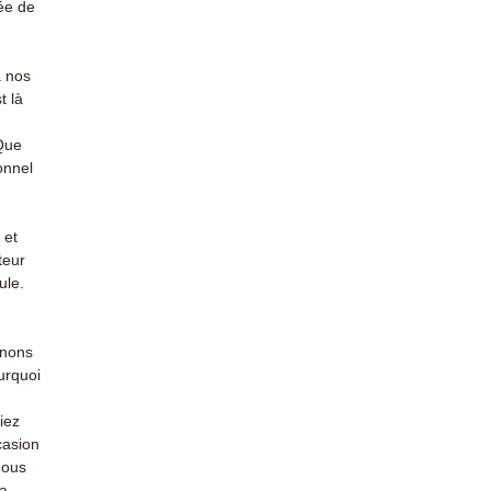
ée de
à nos
t là
 Que
onnel
 et
teur
ule.
enons
urquoi
iez
casion
nous
la