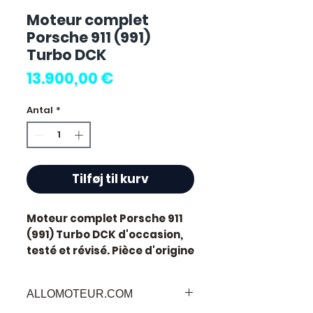
Moteur complet
Porsche 911 (991)
Turbo DCK
Pris
13.900,00 €
Antal
*
Tilføj til kurv
Moteur complet Porsche 911
(991) Turbo DCK
d'occasion,
testé et révisé. Pièce d'origine
constructeur Porsche.
Motorisation essence.
ALLOMOTEUR.COM
Caractéristiques techniques