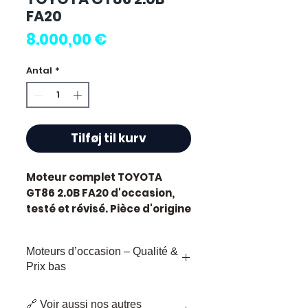
FA20
Pris
8.000,00 €
Antal
*
Tilføj til kurv
Moteur complet TOYOTA
GT86 2.0B FA20
d'occasion,
testé et révisé. Pièce d'origine
constructeur Toyota,
référence moteur
FA20
.
Moteurs d’occasion – Qualité &
Caractéristiques techniques
Prix bas
:
Kilométrage :
63 000 km
Chez
AlloMoteur.com
,
Marque :
Toyota
🔗 Voir aussi nos autres
chaque
moteur d’occasion
ou
boîte