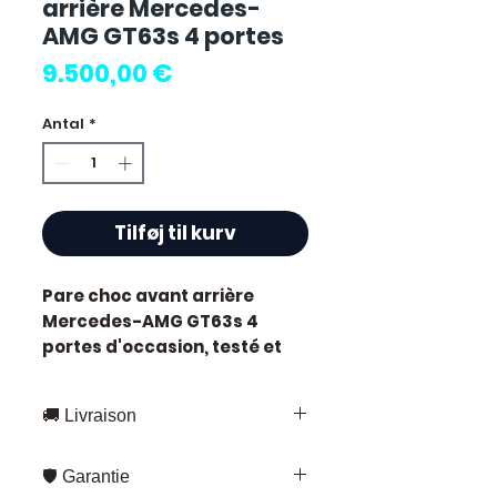
arrière Mercedes-
AMG GT63s 4 portes
Pris
9.500,00 €
Antal
*
Tilføj til kurv
Pare choc avant arrière
Mercedes-AMG GT63s 4
portes
d'occasion, testé et
révisé. Pièce d'origine
constructeur Mercedes.
🚚 Livraison
Caractéristiques techniques
:
Livraison rapide partout en France
Kilométrage :
80 000 km
🛡️ Garantie
et en Europe