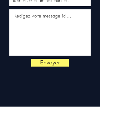
Livraison & garantie :
Expédition en 5 à 7 jours
ouvrés en France
métropolitaine, livraison
gratuite sur palette
sécurisée. Expédition en
Europe (Belgique, Suisse,
Allemagne, Italie, Espagne,
Pays-Bas, Portugal) sur
Envoyer
devis. Garantie 3 mois pièces
— montage par professionnel
obligatoire.
Contact :
📞 +33 6 38 71 66 54
(WhatsApp) — 📧
contact@allomoteur.com