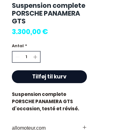
Suspension complete
PORSCHE PANAMERA
GTS
Pris
3.300,00 €
Antal
*
Tilføj til kurv
Suspension complete
PORSCHE PANAMERA GTS
d'occasion, testé et révisé.
Pièce d'origine constructeur
Porsche.
allomoteur.com
Caractéristiques techniques
:
Votre
Destination
de Confiance pour