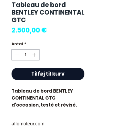
Tableau de bord
BENTLEY CONTINENTAL
GTC
Pris
2.500,00 €
Antal
*
Tilføj til kurv
Tableau de bord BENTLEY
CONTINENTAL GTC
d'occasion, testé et révisé.
Pièce d'origine constructeur
Bentley.
allomoteur.com
Caractéristiques techniques
:
Votre
Destination
de Confiance pour