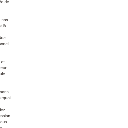
ée de
à nos
t là
 Que
onnel
 et
teur
ule.
enons
urquoi
iez
casion
nous
la