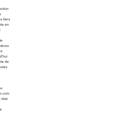
uction
s
s fiers
ble en
t
le
pièces
re
d'hui
ète de
outes
de.
ur.com
 état
de