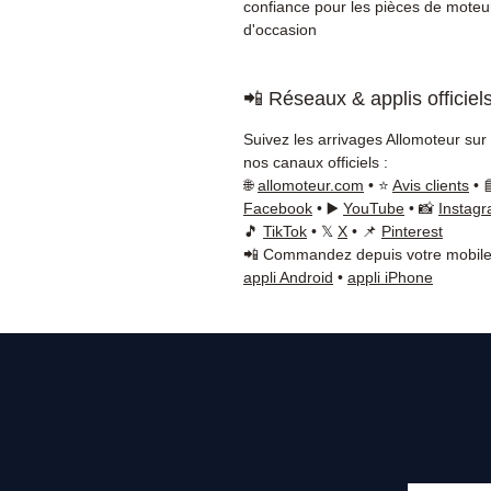
confiance pour les pièces de moteu
d'occasion
📲 Réseaux & applis officiel
Suivez les arrivages Allomoteur sur
nos canaux officiels :
🌐
allomoteur.com
• ⭐
Avis clients
• 
Facebook
• ▶️
YouTube
• 📸
Instag
🎵
TikTok
• 𝕏
X
• 📌
Pinterest
📲 Commandez depuis votre mobile
appli Android
•
appli iPhone