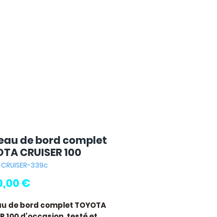
eau de bord complet
TA CRUISER 100
: CRUISER-339c
Pris
0,00 €
au de bord complet TOYOTA
R 100
d'occasion, testé et