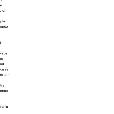
re
e en
mpter
ience
t
pièce,
es
hat.
cises,
ns sur
tre
rience
 à la