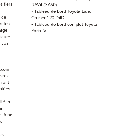
+33 6 3
 fiers
RAV4 (XA50)
vérific
•
Tableau de bord Toyota Land
Livrais
s de
Cruiser 120 D4D
outes
5 à 7 
•
Tableau de bord complet Toyota
arge
Yaris IV
métrop
ieure,
sur pa
 vos
en Eur
Allema
Bas, P
3 mois
r.com,
profes
evrez
Contac
i ont
(Whats
stées
conta
ité et
r,
s à ne
s
es