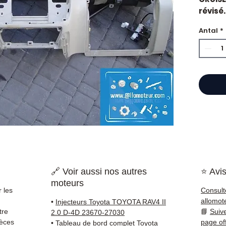
révisé.
constr
Antal
*
Caract
Kilo
Mar
État 
ava
Gara
Quand 
Toyota
usure 
une pi
la sol
Compat
🔗 Voir aussi nos autres
⭐ Avis
vérifi
moteurs
sur vo
 les
Consult
direct
allomot
•
Injecteurs Toyota TOYOTA RAV4 II
Toyota
tre
📘
Suiv
2.0 D-4D 23670-27030
reste 
ièces
page of
•
Tableau de bord complet Toyota