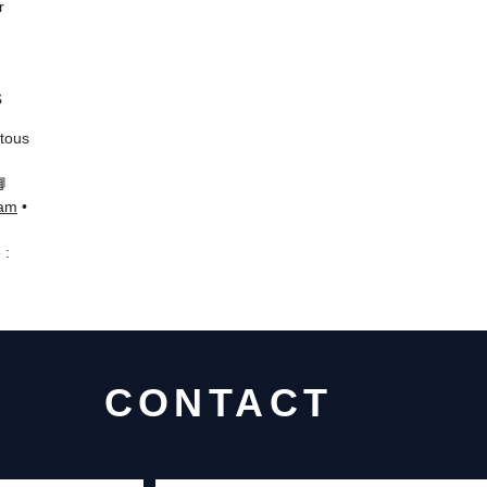
r
s
 tous
📘
ram
•
 :
CONTACT