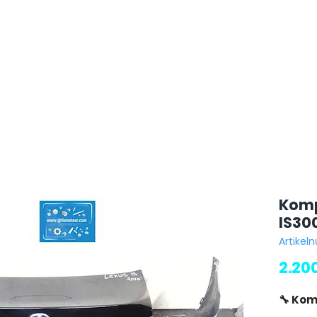
Komp
IS30
Artikel
2.20
🔧 Kom