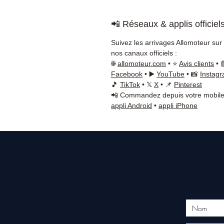
📲 Réseaux & applis officiel
Suivez les arrivages Allomoteur sur
nos canaux officiels :
🌐
allomoteur.com
• ⭐
Avis clients
• 
Facebook
• ▶️
YouTube
• 📸
Instag
🎵
TikTok
• 𝕏
X
• 📌
Pinterest
📲 Commandez depuis votre mobile
appli Android
•
appli iPhone