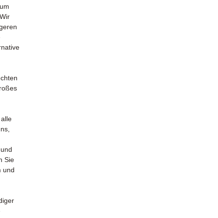
zum
 Wir
igeren
e
rnative
uchten
großes
alle
uns,
 und
n Sie
m und
diger
e