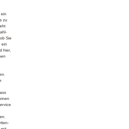
 ein
s zu
eht
ahl-
 ob Sie
 ein
d hier,
nen
en.
e
dass
 einen
ervice
ten.
tten-
 mit