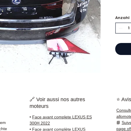
Anzahl
⭐ War
Als fr
Motore
Hand b
einen 
Refer
garanti
schnel
Europa
✅ Teil
🔗 Voir aussi nos autres
⭐ Avis
kontrol
moteurs
✅ 3 Mo
Consult
✅ Schn
allomot
•
Face avant complete LEXUS ES
Verfol
rem
📘
Suiv
300H 2022
Kuehne
chte
page of
•
Face avant complète LEXUS