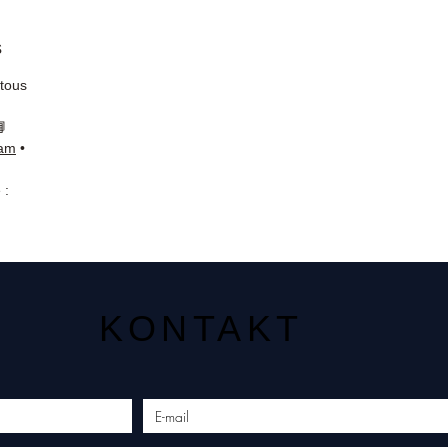
s
 tous
📘
ram
•
 :
KONTAKT