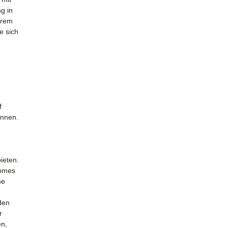
ng in
erem
e sich
f
önnen.
ieten.
ehmes
me
den
r
en,