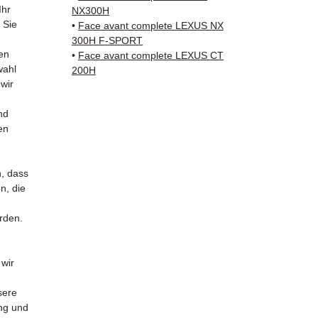
✅ Reak
Ihr
NX300H
Whats
 Sie
•
Face avant complete LEXUS NX
300H F-SPORT
en
📞
Benö
•
Face avant complete LEXUS CT
wahl
200H
Kontak
 wir
38 71 6
— Mont
nd
en
n, dass
n, die
urden.
 wir
sere
ung und