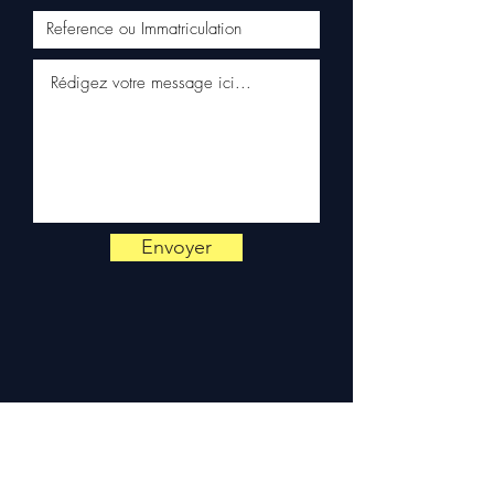
per WhatsApp
📞
Benötigen Sie Rat?
Kontaktieren Sie uns unter
+33 6 38 71 66 54
(WhatsApp
verfügbar) — Montag bis
Freitag, 9–18 Uhr.
Envoyer