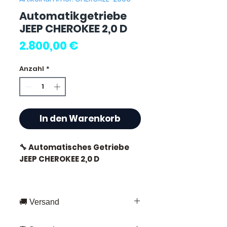
Automatikgetriebe
JEEP CHEROKEE 2,0 D
Preis
2.800,00 €
Anzahl
*
In den Warenkorb
🔧 Automatisches Getriebe
JEEP CHEROKEE 2,0 D
🚚 Versand
⭐ Warum Allomoteur.com
wählen?
Schnelle Lieferung in ganz