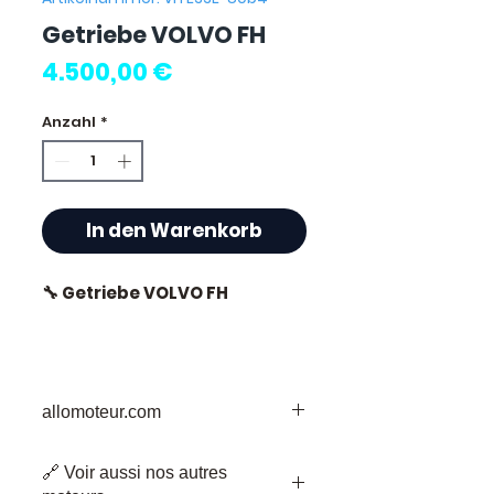
Getriebe VOLVO FH
Preis
4.500,00 €
Anzahl
*
In den Warenkorb
🔧 Getriebe VOLVO FH
⭐ Warum Allomoteur.com
allomoteur.com
wählen?
Ihr vertrauenswürdiges Ziel für
Als französischer Spezialist
🔗 Voir aussi nos autres
gebrauchte Motorenteile