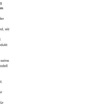
ug
em
er
nd, wir
d
odukt
 seine
odell
t.
n
er
ür