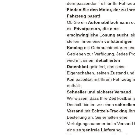
dem passenden Teil für Ihr Fahrze
Finden Sie den Motor, der zu Ihr
Fahrzeug passt!
Ob Sie ein
Automobilfachmann
od
ein
Privatperson, die eine
erschwingliche Lösung sucht
, si
stellen Ihnen einen
vollständigen
Katalog
mit Gebrauchtmotoren un
Getrieben zur Verfügung. Jedes Pr
wird mit einem
detaillierten
Datenblatt
geliefert, das seine
Eigenschaften, seinen Zustand und
Kompatibilität mit Ihrem Fahrzeugm
enthält.
Schneller und sicherer Versand
Wir wissen, dass Ihre Zeit kostbar is
Deshalb bieten wir einen
schnelle
Versand
mit
Echtzeit-Tracking
Ihr
Bestellung an. Sie erhalten eine
Verfolgungsnummer beim Versand f
eine
sorgenfreie Lieferung
.