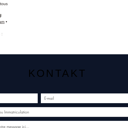
 tous
📘
ram
•
 :
KONTAKT