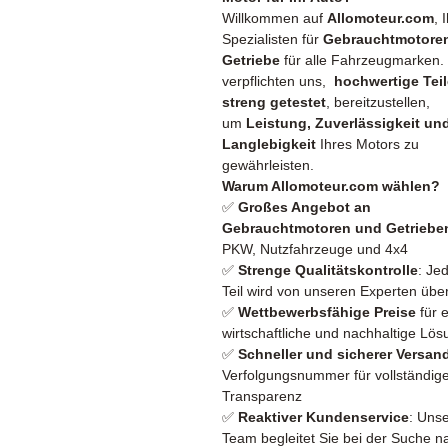
Willkommen auf
Allomoteur.com
, 
Spezialisten für
Gebrauchtmotore
Getriebe
für alle Fahrzeugmarken.
verpflichten uns,
hochwertige Teil
streng getestet
, bereitzustellen,
um
Leistung, Zuverlässigkeit un
Langlebigkeit
Ihres Motors zu
gewährleisten.
Warum Allomoteur.com wählen?
✅
Großes Angebot an
Gebrauchtmotoren und Getriebe
PKW, Nutzfahrzeuge und 4x4
✅
Strenge Qualitätskontrolle
: Je
Teil wird von unseren Experten über
✅
Wettbewerbsfähige Preise
für 
wirtschaftliche und nachhaltige Lös
✅
Schneller und sicherer Versan
Verfolgungsnummer für vollständig
Transparenz
✅
Reaktiver Kundenservice
: Uns
Team begleitet Sie bei der Suche n