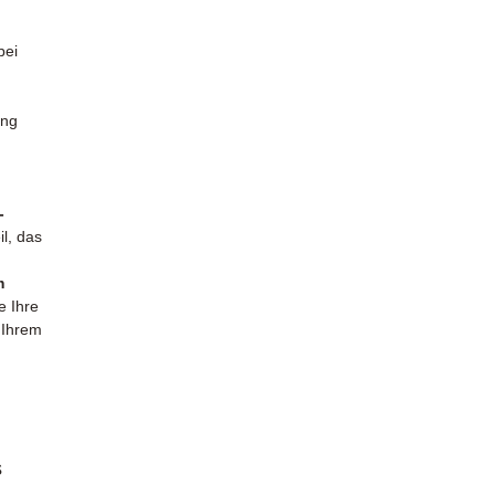
bei
ung
-
l, das
m
e Ihre
 Ihrem
s