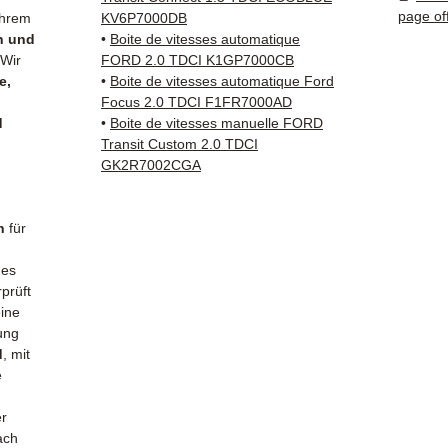
geliefe
page of
Ihrem
KV6P7000DB
n und
•
Boite de vitesses automatique
✅ Teil
 Wir
FORD 2.0 TDCI K1GP7000CB
und ko
e,
•
Boite de vitesses automatique Ford
Focus 2.0 TDCI F1FR7000AD
✅ 3 Mo
d
•
Boite de vitesses manuelle FORD
✅ Schn
Transit Custom 2.0 TDCI
(Fedex
GK2R7002CGA
Schenk
✅ Reak
Whats
n
für
📞
Brau
des
Kontak
prüft
38 71 6
eine
— Mont
ung
d
, mit
Uhr.
e
er
ach