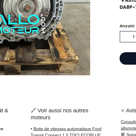
🔧 Aut
DA8P-
🏷️ Lau
Anzahl
begla
🔖 Her
CA 🔹
⭐ War
?
Franzö
Motore
Hand,
ät &
🔗 Voir aussi nos autres
⭐ Avis
einen 
moteurs
Refer
Consult
garant
allomot
en
•
Boite de vitesses automatique Ford
Frankr
📘
Suiv
Transit Connect 1.5 TDCI ECOBLUE