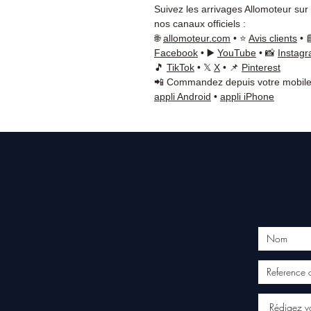
Suivez les arrivages Allomoteur sur
nos canaux officiels :
🌐
allomoteur.com
• ⭐
Avis clients
• 
Facebook
• ▶️
YouTube
• 📸
Instag
🎵
TikTok
• 𝕏
X
• 📌
Pinterest
📲 Commandez depuis votre mobile
appli Android
•
appli iPhone