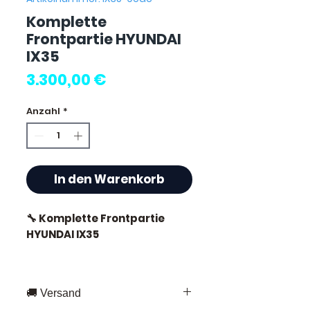
Komplette
Frontpartie HYUNDAI
IX35
Preis
3.300,00 €
Anzahl
*
In den Warenkorb
🔧 Komplette Frontpartie
HYUNDAI IX35
🚚 Versand
⭐ Warum Allomoteur.com