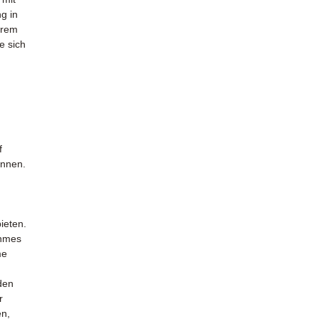
ng in
erem
e sich
f
önnen.
ieten.
ehmes
me
den
r
en,