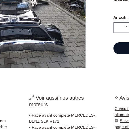
Anzahl
⭐ War
Franzö
gebrau
bietet
Katalo
Refer
garant
schnel
Frankr
🔗 Voir aussi nos autres
⭐ Avis
✅ Teil
moteurs
und ko
Consult
✅ 3 Mo
allomot
•
Face avant complete MERCEDES-
✅ Schn
rem
📘
Suiv
BENZ SLK R171
(Fedex
chte
page of
•
Face avant complète MERCEDES-