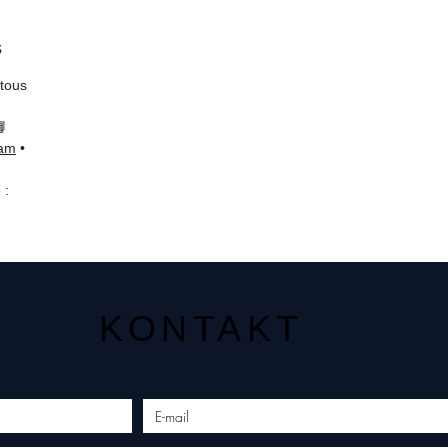
s
 tous
📘
ram
•
 :
KONTAKT