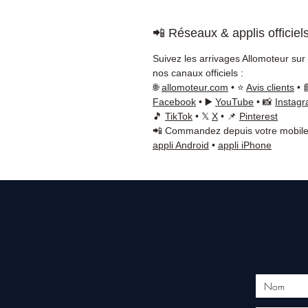
📲 Réseaux & applis officiel
Suivez les arrivages Allomoteur sur
nos canaux officiels :
🌐
allomoteur.com
• ⭐
Avis clients
• 
Facebook
• ▶️
YouTube
• 📸
Instag
🎵
TikTok
• 𝕏
X
• 📌
Pinterest
📲 Commandez depuis votre mobile
appli Android
•
appli iPhone