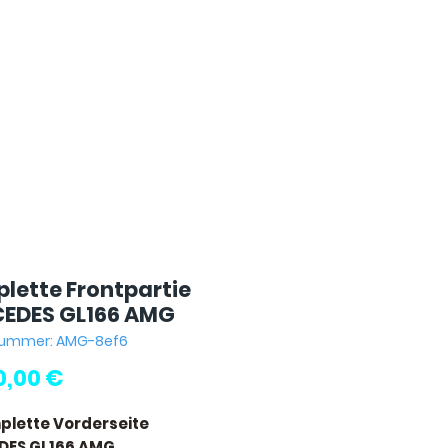
lette Frontpartie
EDES GL166 AMG
lnummer: AMG-8ef6
Preis
0,00 €
plette Vorderseite
DES GL166 AMG