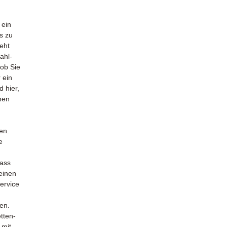
 ein
s zu
eht
ahl-
 ob Sie
 ein
d hier,
nen
en.
e
dass
 einen
ervice
ten.
tten-
 mit