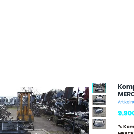
Komp
MERC
Artike
9.90
🔧 Kom
MERCE