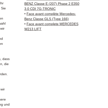
Schenk
Ihr
BENZ Classe E (207) Phase 2 E350
✅ Reak
 Sie
3.0 CDI 7G-TRONIC
Whats
•
Face avant complète Mercedes-
en
Benz Classe GLS (Type 166)
wahl
•
Face avant complete MERCEDES
📞
Benö
 wir
W213 LIFT
Kontak
38 71 6
nd
— Mont
en
n, dass
n, die
urden.
 wir
sere
ung und