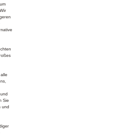
zum
 Wir
igeren
e
rnative
uchten
großes
alle
uns,
 und
n Sie
m und
diger
e