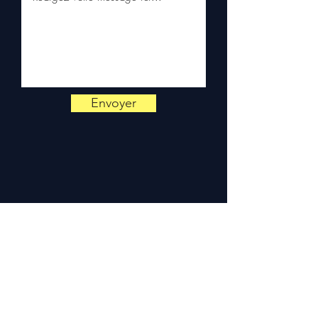
Kuehne+Nagel / DB Schenker)
✅ Reaktiver Kundenservice
per WhatsApp
📞
Benötigen Sie einen Rat ?
Kontaktieren Sie uns unter
Envoyer
+33 6 38 71 66 54
(WhatsApp
verfügbar) — Montag bis
Freitag, 9h-18h.