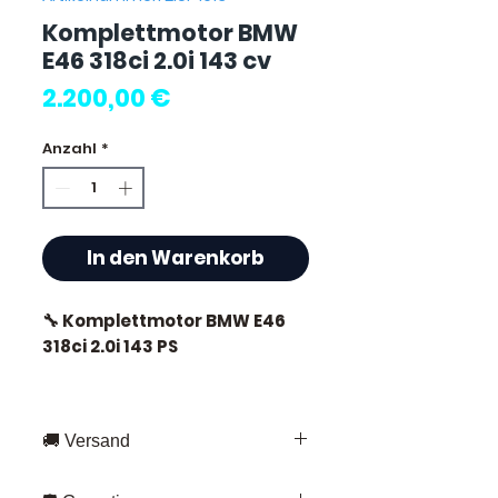
Komplettmotor BMW
E46 318ci 2.0i 143 cv
Preis
2.200,00 €
Anzahl
*
In den Warenkorb
🔧 Komplettmotor BMW E46
318ci 2.0i 143 PS
🏷️ Kilometerstand : 93 000 km
zertifiziert
🚚 Versand
Schnelle Lieferung in ganz