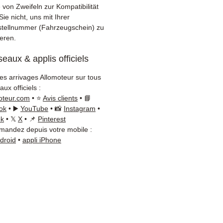
elle Lieferung mit
 von Zweifeln zur Kompatibilität
gung (Fedex /
ie nicht, uns mit Ihrer
+Nagel / DB Schenker)
tellnummer (Fahrzeugschein) zu
ieren.
tiver Kundenservice via
App
eaux & applis officiels
tigen Sie einen Rat?
les arrivages Allomoteur sur tous
tieren Sie uns unter
+33 6
ux officiels :
6 54
(WhatsApp verfügbar)
oteur.com
• ⭐
Avis clients
• 📘
ag bis Freitag, 9-18 Uhr.
ok
• ▶️
YouTube
• 📸
Instagram
•
ok
• 𝕏
X
• 📌
Pinterest
andez depuis votre mobile :
ndroid
•
appli iPhone