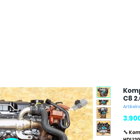
Komp
C8 2.
Artikel
3.90
🔧 Kom
HDI 12