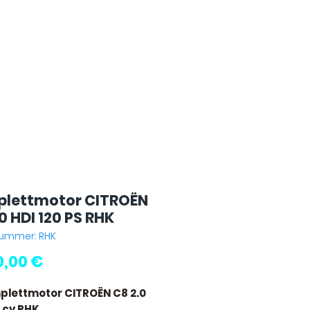
lettmotor CITROËN
0 HDI 120 PS RHK
nummer: RHK
Preis
0,00 €
plettmotor CITROËN C8 2.0
0 cv RHK