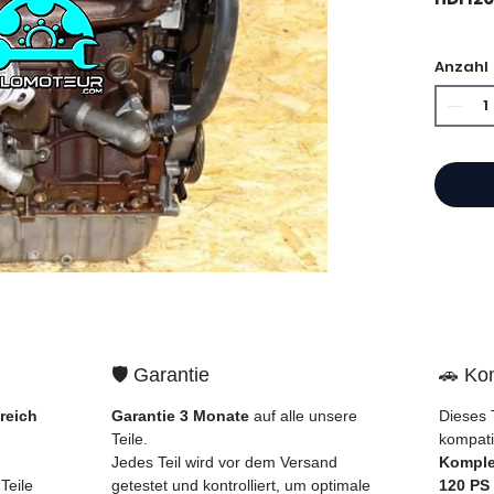
🏷️ Kil
Anzahl
⭐ War
Franzö
gebrau
bietet
Katalo
Refer
garant
Frankr
🛡️ Garantie
🚗 Kom
geliefe
reich
Garantie 3 Monate
auf alle unsere
Dieses 
✅ Teil
Teile.
kompati
und ko
Jedes Teil wird vor dem Versand
Komple
✅ 3 Mo
Teile
getestet und kontrolliert, um optimale
120 PS