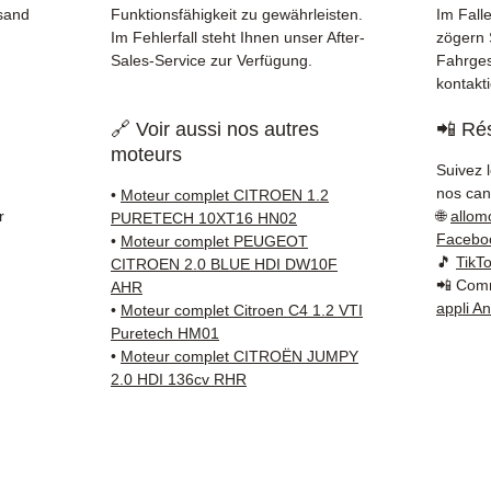
✅ Schn
rsand
Funktionsfähigkeit zu gewährleisten.
Im Falle
Verfol
Im Fehlerfall steht Ihnen unser After-
zögern S
Kuehne
Sales-Service zur Verfügung.
Fahrges
kontakt
✅ Reak
Whats
🔗 Voir aussi nos autres
📲 Rés
moteurs
📞
Benö
Suivez 
Kontak
nos cana
•
Moteur complet CITROEN 1.2
38 71 6
r
🌐
allom
PURETECH 10XT16 HN02
— Mont
Facebo
•
Moteur complet PEUGEOT
🎵
TikT
CITROEN 2.0 BLUE HDI DW10F
📲 Comm
AHR
appli A
•
Moteur complet Citroen C4 1.2 VTI
Puretech HM01
•
Moteur complet CITROËN JUMPY
2.0 HDI 136cv RHR