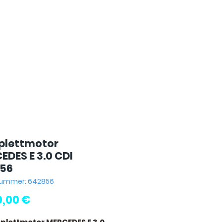
lettmotor
EDES E 3.0 CDI
56
lnummer: 642856
Preis
0,00 €