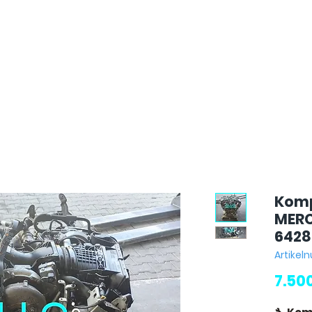
Komp
MERC
6428
Artike
7.50