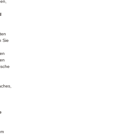
nen,
d
ten
m Sie
len
ren
ische
aches,
e
om