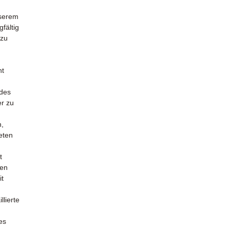
nserem
gfältig
 zu
ht
 des
er zu
n,
ieten
t
ren
it
lierte
es