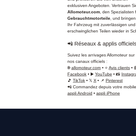
exklusiven Angeboten. Vertrauen Si
Allomoteur.com
, den Spezialisten 
Gebrauchtmotorteile
, und bringen
Ihr Fahrzeug mit zuverlässigen und
erschwinglichen Teilen wieder in Sc
📲 Réseaux & applis officiel
Suivez les arrivages Allomoteur sur
nos canaux officiels :
🌐
allomoteur.com
• ⭐
Avis clients
• 
Facebook
• ▶️
YouTube
• 📸
Instag
🎵
TikTok
• 𝕏
X
• 📌
Pinterest
📲 Commandez depuis votre mobile
appli Android
•
appli iPhone