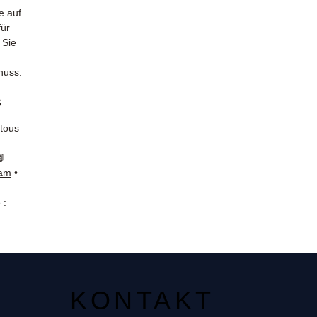
e auf
für
 Sie
huss.
s
 tous
📘
ram
•
 :
KONTAKT