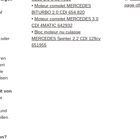
und ko
page of
•
Moteur complet MERCEDES
✅ 3 Mo
uf
BITURBO 2.0 CDI 654.820
✅ Schn
•
Moteur complet MERCEDES 3.0
Verfol
CDI 4MATIC 642932
•
Bloc moteur nu culasse
Kuehne
 oder
MERCEDES Spinter 2.2 CDI 129cv
✅ Reak
651955
Whats
ren
📞
Benö
ert
Sie un
de
(What
isen
bis Fre
it von
es
 und
llen.
en?