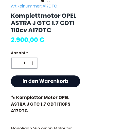
Artikelnummer: A17DTC
Komplettmotor OPEL
ASTRA J GTC 1.7 CDTI
110cv A17DTC
Preis
2.900,00 €
Anzahl
*
In den Warenkorb
🔧 Kompletter Motor OPEL
ASTRA J GTC 1.7 CDTI 110PS
A17DTC
🏷️ Kilometerstand : 90.000 km
Benötigen Sie einen Motor für