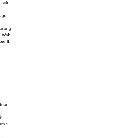
Teile
sige
ferung
ge Wahl
Sie Ihr
s
 tous
📘
ram
•
 :