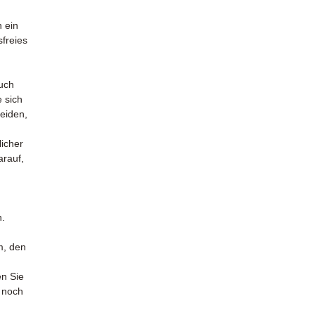
n ein
freies
auch
 sich
heiden,
licher
arauf,
n.
m, den
en Sie
 noch