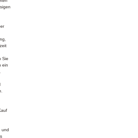
eten
ssigen
ber
ng,
zeit
n Sie
n ein
.
d
n.
Kauf
n
n und
es