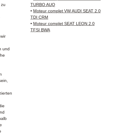
Versan
 zu
TURBO AUQ
✅ 3 Mo
•
Moteur complet VW AUDI SEAT 2.0
✅ Schn
e
TDI CRM
(Fedex
•
Moteur complet SEAT LEON 2.0
TFSI BWA
Schenk
 wir
✅ Reak
Whats
n und
che
📞
Benö
Sie un
(What
m
bis Fre
sein,
zierten
d
die
und
halb
e
e