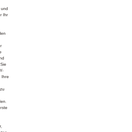
g und
r Ihr
den
r
e
nd
 Sie
Y-
 Ihre
 zu
den.
erste
r,