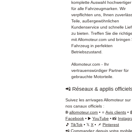
komplette Auswahl hochwertiger 
für alle Fahrzeugmarken. Wir
verpflichten uns, Ihnen zuverläs
Teile, außergewöhnlichen
Kundenservice und schnelle Lie
zu bieten. Treffen Sie die richti
mit Allomoteur.com und bringen 
Fahrzeug in perfekten
Betriebszustand.
Allomoteur.com - Ihr
vertrauenswürdiger Partner für
gebrauchte Motorteile.
📲 Réseaux & applis officiel
Suivez les arrivages Allomoteur sur
nos canaux officiels :
🌐
allomoteur.com
• ⭐
Avis clients
• 
Facebook
• ▶️
YouTube
• 📸
Instag
🎵
TikTok
• 𝕏
X
• 📌
Pinterest
📲 Commandez depuis votre mobile