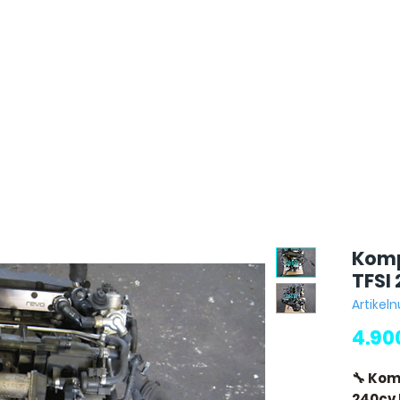
Komp
TFSI
Artike
4.90
🔧 Kom
240cv