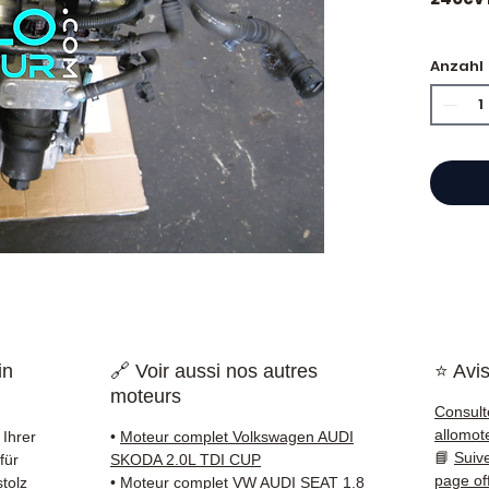
🏷️ Lau
Anzahl
zertifi
⭐ War
Franzö
gebra
Getrie
Ihnen 
000 Re
garant
in
🔗 Voir aussi nos autres
⭐ Avis
liefer
moteurs
ganz F
Consult
🇪🇺.
allomot
Ihrer
•
Moteur complet Volkswagen AUDI
📘
Suiv
für
SKODA 2.0L TDI CUP
✅ Teil
page of
stolz
•
Moteur complet VW AUDI SEAT 1.8