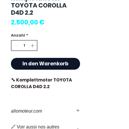
TOYOTA COROLLA
D4D 2.2
Preis
2.500,00 €
Anzahl
*
In den Warenkorb
🔧 Komplettmotor TOYOTA
COROLLA D4D 2.2
🏷️ Kilometerstand: 91 500 km
zertifiziert
allomoteur.com
Ihr vertrauenswürdiges Ziel für
🔗 Voir aussi nos autres
gebrauchte Motorenteile