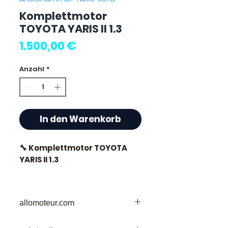
Komplettmotor
TOYOTA YARIS II 1.3
Preis
1.500,00 €
Anzahl
*
In den Warenkorb
🔧 Komplettmotor TOYOTA
YARIS II 1.3
🏷️ Kilometerstand : 52 000 km
zertifiziert
allomoteur.com
Ihr vertrauenswürdiges Ziel für