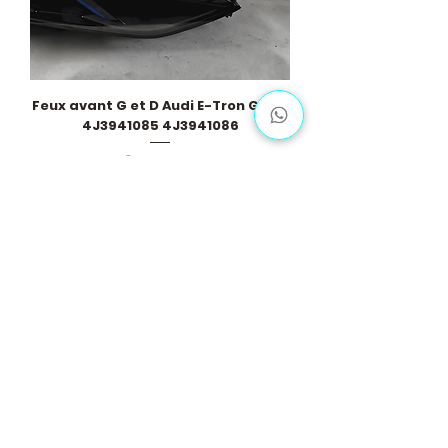
Feux avant G et D Audi E-Tron GT RS
4J3941085 4J3941086
Prix
8 900,00 €
Voir plus