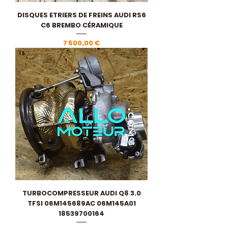
DISQUES ETRIERS DE FREINS AUDI RS6
C6 BREMBO CÉRAMIQUE
Prix
7 500,00 €
TURBOCOMPRESSEUR AUDI Q8 3.0
TFSI 06M145689AC 06M145A01
18539700164