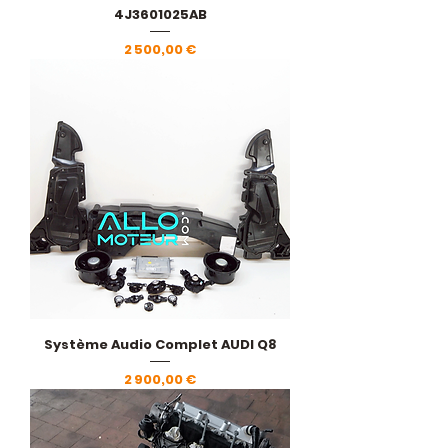
4J3601025AB
Prix
2 500,00 €
Système Audio Complet AUDI Q8
Prix
2 900,00 €