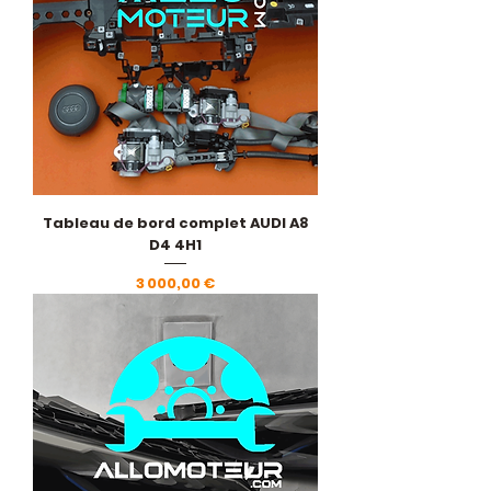
Tableau de bord complet AUDI A8
D4 4H1
Prix
3 000,00 €