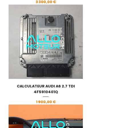
Prix
3 300,00 €
CALCULATEUR AUDI A6 2.7 TDI
4F5910401Q
Prix
1 900,00 €