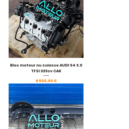
Bloc moteur nu culasse AUDI S4 3.0
TFSI 333cv CAK
Prix
6 500,00 €