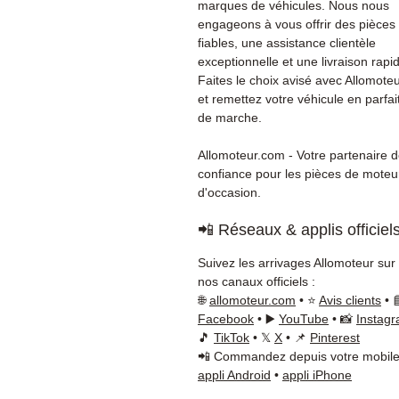
marques de véhicules. Nous nous
engageons à vous offrir des pièces
fiables, une assistance clientèle
exceptionnelle et une livraison rapi
Faites le choix avisé avec Allomote
et remettez votre véhicule en parfait
de marche.
Allomoteur.com - Votre partenaire 
confiance pour les pièces de moteu
d'occasion.
📲 Réseaux & applis officiel
Suivez les arrivages Allomoteur sur
nos canaux officiels :
🌐
allomoteur.com
• ⭐
Avis clients
• 
Facebook
• ▶️
YouTube
• 📸
Instag
🎵
TikTok
• 𝕏
X
• 📌
Pinterest
📲 Commandez depuis votre mobile
appli Android
•
appli iPhone