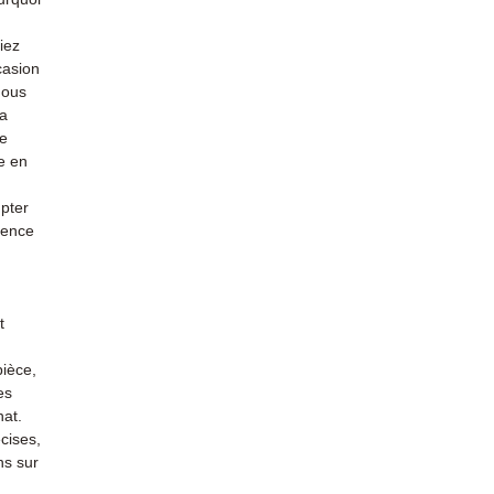
iez
casion
nous
la
re
e en
mpter
ience
t
pièce,
es
hat.
cises,
ns sur