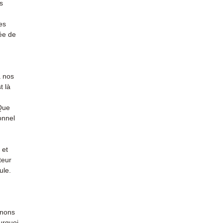
s
es
ée de
à nos
t là
 Que
onnel
 et
teur
ule.
enons
urquoi