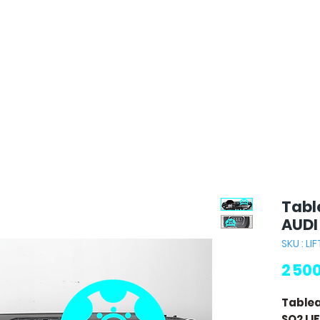
Tabl
AUDI
SKU : L
2 50
Tablea
SQ2 LI