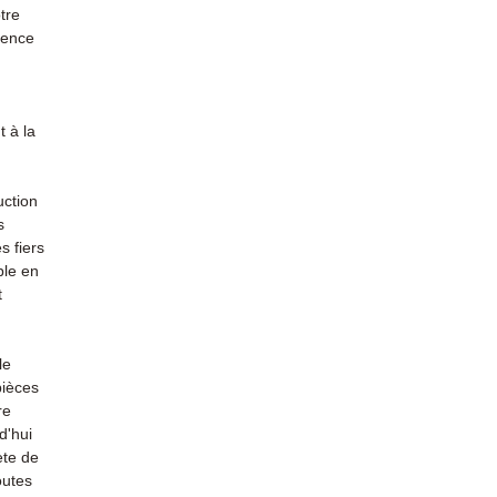
tre
rience
 à la
uction
s
s fiers
ble en
t
le
pièces
re
d'hui
ète de
outes