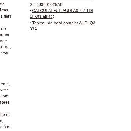
+33 6 3
tre
GT 4J3601025AB
vérific
ièces
•
CALCULATEUR AUDI A6 2.7 TDI
Livrais
 fiers
4F5910401Q
5 à 7 
•
Tableau de bord complet AUDI Q3
s de
83A
métrop
outes
sur pa
arge
en Eur
ieure,
Allema
 vos
Bas, P
3 mois
profes
Contac
(Whats
r.com,
evrez
conta
i ont
stées
ité et
r,
s à ne