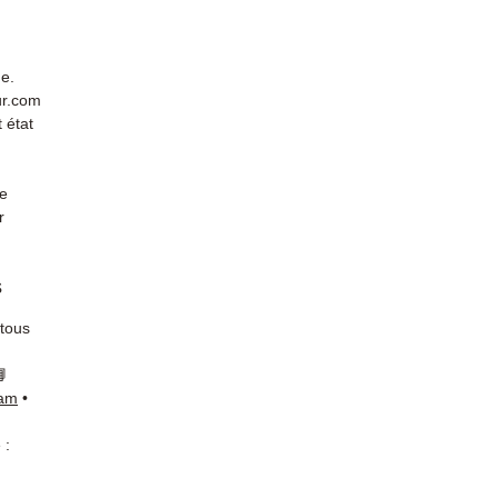
de.
ur.com
 état
de
r
s
 tous
📘
ram
•
 :