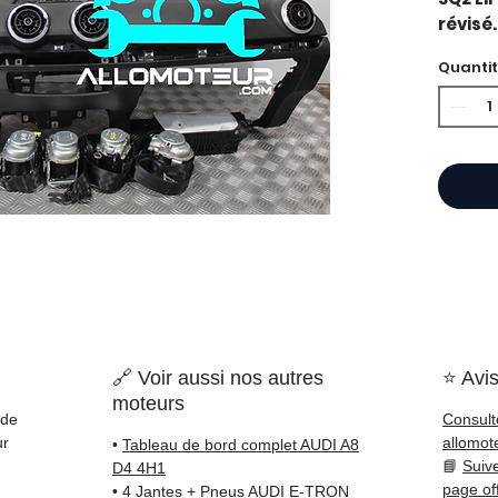
révisé.
constr
Quanti
Caract
Kilo
Mar
État 
ava
Gara
Quand 
?
Suite
défaut
d'occa
soluti
Compat
🔗 Voir aussi nos autres
⭐ Avis
vérifi
moteurs
sur vo
de
Consult
direct
ur
allomot
•
Tableau de bord complet AUDI A8
Audi. 
📘
Suiv
D4 4H1
reste 
page of
•
4 Jantes + Pneus AUDI E-TRON