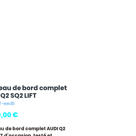
eau de bord complet
 Q2 SQ2 LIFT
IFT-eed5
Prix
0,00 €
u de bord complet AUDI Q2
FT
d'occasion, testé et