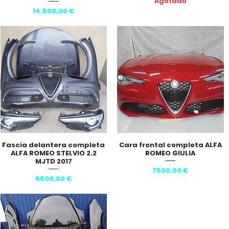
Agotado
Precio
14.500,00 €
Fascia delantera completa
Cara frontal completa ALFA
Vista rápida
Vista rápida
ALFA ROMEO STELVIO 2.2
ROMEO GIULIA
MJTD 2017
Precio
7500,00 €
Precio
6500,00 €