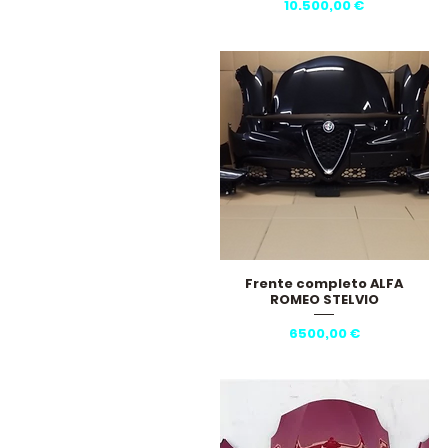
Precio
10.500,00 €
Frente completo ALFA
Vista rápida
ROMEO STELVIO
Precio
6500,00 €