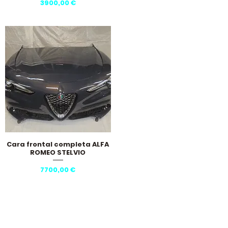
Precio
3900,00 €
Cara frontal completa ALFA
Vista rápida
ROMEO STELVIO
Precio
7700,00 €