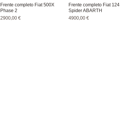
Frente completo Fiat 500X
Vista rápida
Frente completo Fiat 124
Vista rápida
Phase 2
Spider ABARTH
Precio
Precio
2900,00 €
4900,00 €