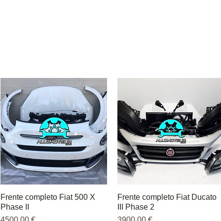
Frente completo Fiat 500 X
Vista rápida
Frente completo Fiat Ducato
Vista rápida
Phase II
III Phase 2
Precio
Precio
4500,00 €
3900,00 €