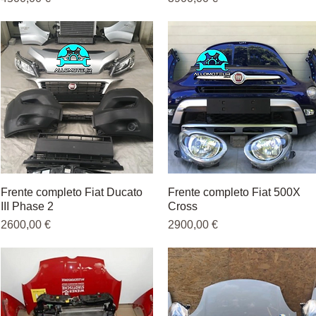
Frente completo Fiat Ducato
Vista rápida
Frente completo Fiat 500X
Vista rápida
III Phase 2
Cross
Precio
Precio
2600,00 €
2900,00 €