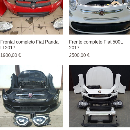
Frontal completo Fiat Panda
Vista rápida
Frente completo Fiat 500L
Vista rápida
III 2017
2017
Precio
Precio
1900,00 €
2500,00 €