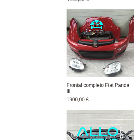
Frontal completo Fiat Panda
Vista rápida
III
Precio
1900,00 €