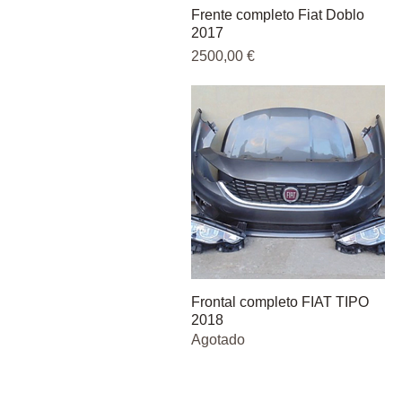
Frente completo Fiat Doblo
Vista rápida
2017
Precio
2500,00 €
Frontal completo FIAT TIPO
Vista rápida
2018
Agotado