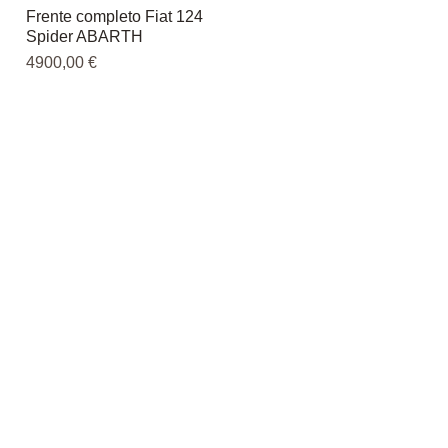
Frente completo Fiat 124
Vista rápida
Spider ABARTH
Precio
4900,00 €