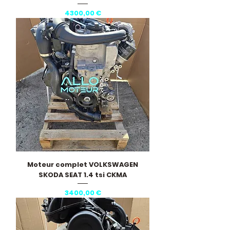
Precio
4300,00 €
Moteur complet VOLKSWAGEN
SKODA SEAT 1.4 tsi CKMA
Precio
3400,00 €