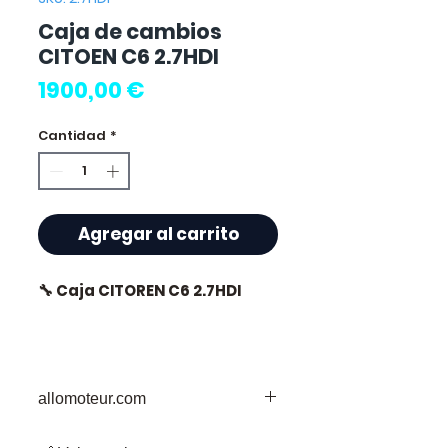
Caja de cambios
CITOEN C6 2.7HDI
Precio
1900,00 €
Cantidad
*
Agregar al carrito
🔧 Caja CITOREN C6 2.7HDI
⭐ ¿Por qué elegir
allomoteur.com
Allomoteur.com ?
Su Destino de Confianza para Piezas