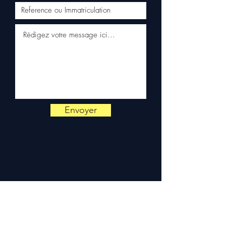
📞
¿Necesitas un consejo?
Contáctanos al
+33 6 38 71 66
54
(WhatsApp disponible) —
Lunes a Viernes, 9h-18h.
Envoyer