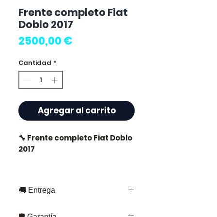
Frente completo Fiat
Doblo 2017
Precio
2500,00 €
Cantidad
*
Agregar al carrito
🔧 Frente completo Fiat Doblo
2017
🚚 Entrega
⭐ ¿Por qué elegir
Allomoteur.com ?
Entrega rápida en toda Francia y
🛡️ Garantía