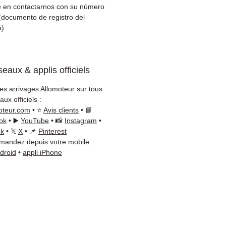
er)
 en contactarnos con su número
cio al cliente reactivo por
(documento de registro del
App
).
esita consejo?
ctenos al
+33 6 38 71 66 54
eaux & applis officiels
App disponible) — Lunes a
s, 9h-18h.
les arrivages Allomoteur sur tous
ux officiels :
oteur.com
• ⭐
Avis clients
• 📘
ok
• ▶️
YouTube
• 📸
Instagram
•
ok
• 𝕏
X
• 📌
Pinterest
andez depuis votre mobile :
ndroid
•
appli iPhone