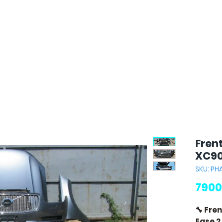
Fren
XC90
SKU: PH
7900
🔧 Fre
Fase 2