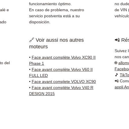
Schenk
funcionamiento óptimo.
no dude
✅ Servi
alé e
En caso de problema, nuestro
de VIN 
Whats
servicio postventa está a su
vehículo
nado
disposición.
📞
¿Nec
Contá
🔗 Voir aussi nos autres
📲 Rés
(Whats
moteurs
Vierne
Suivez 
nos cana
•
Face avant complète Volvo XC90 II
to del
🌐
allom
Phase 1
Facebo
•
Face avant complète Volvo V60 II
🎵
TikT
FULL LED
📲 Comm
•
Face avant complete VOLVO XC90
appli A
•
Face avant complète Volvo V40 R
DESIGN 2015