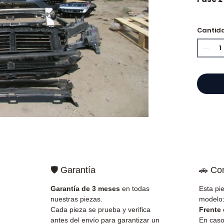
Cantid
⭐ ¿Por
Especi
cajas 
Allom
catál
refere
probad
entre
Francia
🛡️ Garantía
🚗 Co
✅ Piez
antes 
Garantía de 3 meses
en todas
Esta pi
✅ Gara
nuestras piezas.
modelo
✅ Entr
Cada pieza se prueba y verifica
Frente
(Fedex
antes del envío para garantizar un
En caso