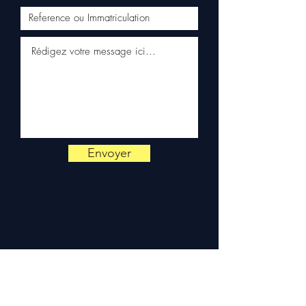
📞
¿Necesitas un consejo?
Contáctanos al
+33 6 38 71 66
54
(WhatsApp disponible) —
Lunes a Viernes, 9h-18h.
Envoyer