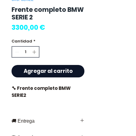
Frente completo BMW
SERIE 2
Precio
3300,00 €
Cantidad
*
Agregar al carrito
🔧 Frente completo BMW
SERIE2
🚚 Entrega
⭐ ¿Por qué elegir
Allomoteur.com ?
Entrega rápida en toda Francia y