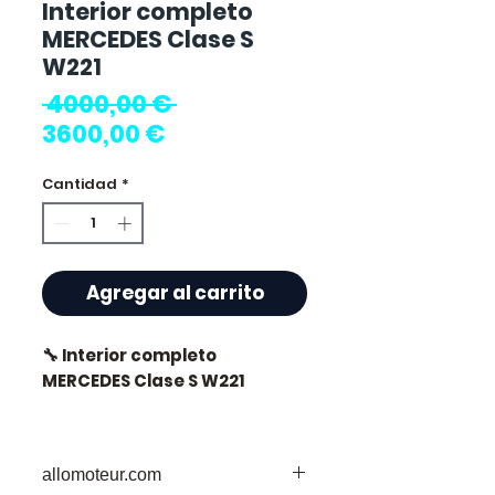
Interior completo
MERCEDES Clase S
W221
Precio
 4000,00 € 
Precio
3600,00 €
de
Cantidad
*
oferta
Agregar al carrito
🔧 Interior completo
MERCEDES Clase S W221
allomoteur.com
⭐ ¿Por qué elegir