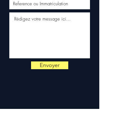
seguimiento (Fedex /
Kuehne+Nagel / DB Schenker)
✅ Servicio al cliente reactivo
por WhatsApp
📞
¿Necesita un consejo ?
Contáctenos al
+33 6 38 71 66
54
(WhatsApp disponible) —
Lunes a Viernes, 9h-18h.
Envoyer