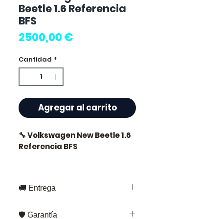
Beetle 1.6 Referencia
BFS
Precio
2500,00 €
Cantidad
*
Agregar al carrito
🔧 Volkswagen New Beetle 1.6
Referencia BFS
🏷️ Kilometraje : 0 km
certificados
🚚 Entrega
Entrega rápida en toda Francia y
🛡️ Garantía
Europa