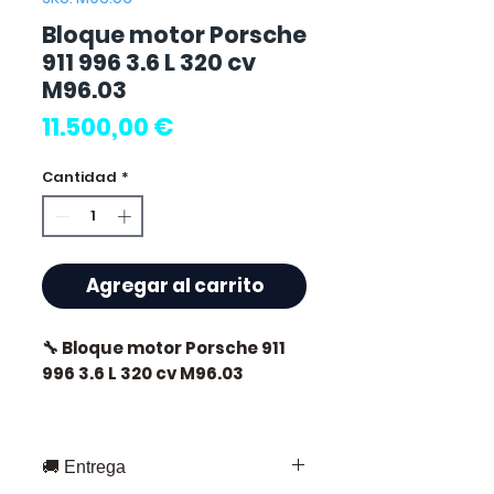
Bloque motor Porsche
911 996 3.6 L 320 cv
M96.03
Precio
11.500,00 €
Cantidad
*
Agregar al carrito
🔧 Bloque motor Porsche 911
996 3.6 L 320 cv M96.03
🏷️ Kilometraje : 0 km
certificados
🚚 Entrega