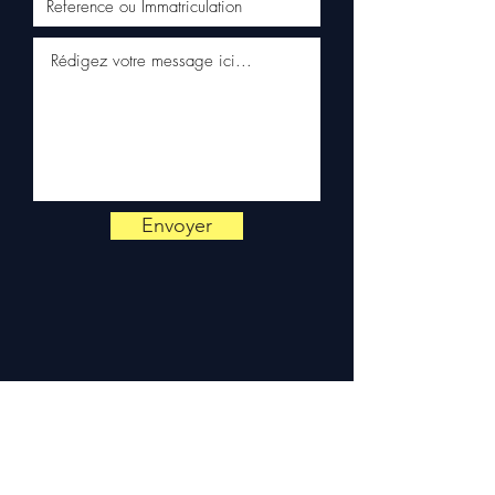
📞
¿Necesita consejo?
Contáctenos al
+33 6 38 71 66
54
(WhatsApp disponible) —
Lunes a Viernes, 9h-18h.
Envoyer