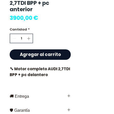
2,7TDI BPP + pc
anterior
Precio
3900,00 €
Cantidad
*
Agregar al carrito
🔧 Motor completo AUDI 2,7TDI
BPP + pc delantero
🚚 Entrega
⭐ ¿Por qué elegir
Allomoteur.com ?
Entrega rápida en toda Francia y
🛡️ Garantía
Europa