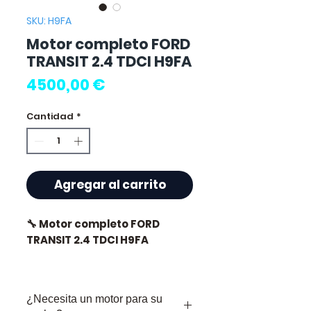
SKU: H9FA
Motor completo FORD
TRANSIT 2.4 TDCI H9FA
Precio
4500,00 €
Cantidad
*
Agregar al carrito
🔧 Motor completo FORD
TRANSIT 2.4 TDCI H9FA
🏷️ Kilometraje : 139 000 km
certificados
¿Necesita un motor para su
🔖 Ref. fabricante : H9FA