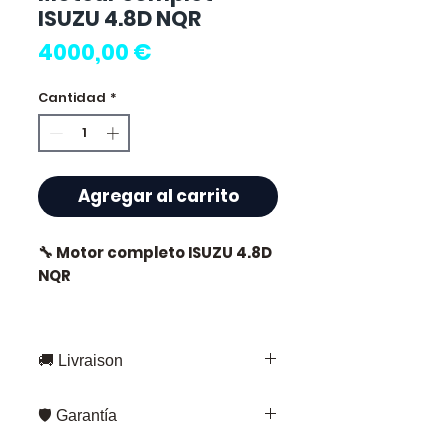
ISUZU 4.8D NQR
Precio
4000,00 €
Cantidad
*
Agregar al carrito
🔧 Motor completo ISUZU 4.8D
NQR
🚚 Livraison
⭐ ¿Por qué elegir
Allomoteur.com ?
Entrega rápida en toda Francia y
🛡️ Garantía
Europa
Especialista francés de
Fedex – para envíos estándar