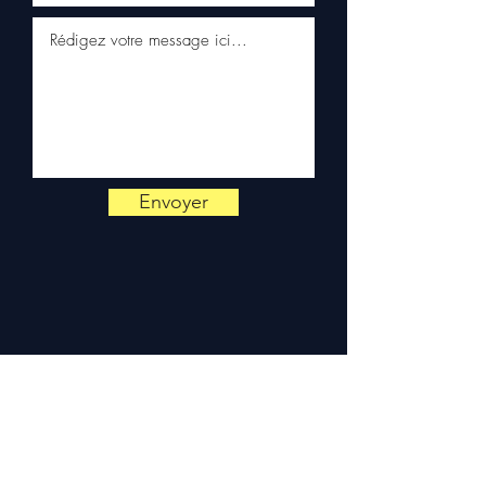
📞
¿Necesita un consejo?
Contáctenos al
+33 6 38 71 66
54
(WhatsApp disponible) —
De lunes a viernes, 9h-18h.
Envoyer