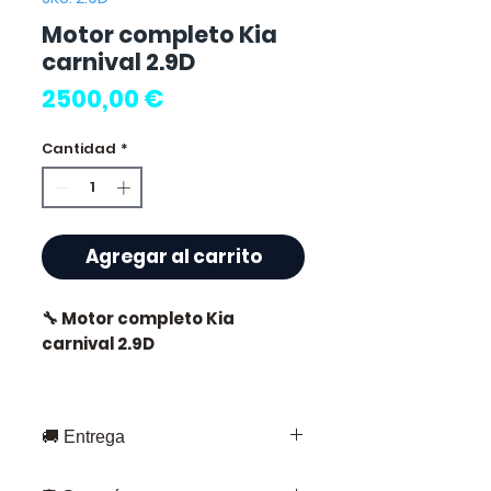
Motor completo Kia
carnival 2.9D
Precio
2500,00 €
Cantidad
*
Agregar al carrito
🔧 Motor completo Kia
carnival 2.9D
🏷️ Kilometraje : 90 000 km
certificados
🚚 Entrega
Entrega rápida en toda Francia y