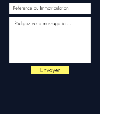
Kuehne+Nagel / DB Schenker)
✅ Servicio al cliente reactivo
por WhatsApp
📞
¿Necesitas un consejo?
Contáctanos al
+33 6 38 71 66
54
(WhatsApp disponible) —
Lunes a Viernes, 9h-18h.
Envoyer